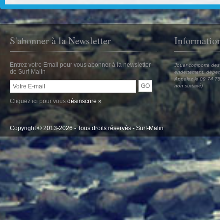
S'abonner à la Newsletter
Informatio
Entrez votre Email pour vous abonner à la newsletter
Jouer comporte des 
de Surf-Malin
endettement, dépen
Appelez le 09 74 75
non surtaxé)
Cliquez ici pour vous
désinscrire »
Copyright © 2013-2026 - Tous droits réservés -
Surf-Malin