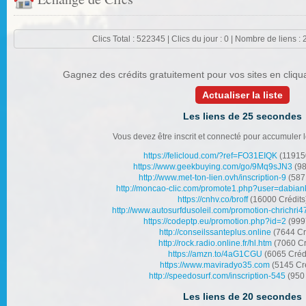
Clics Total : 522345 | Clics du jour : 0 | Nombre de liens : 
Gagnez des crédits gratuitement pour vos sites en cliqua
Actualiser la liste
Les liens de 25 secondes
Vous devez être inscrit et connecté pour accumuler l
https://felicloud.com/?ref=FO31EIQK
(119150
https://www.geekbuying.com/go/9Mq9sJN3
(98
http://www.met-ton-lien.ovh/inscription-9
(587
http://moncao-clic.com/promote1.php?user=dabian
https://cnhv.co/broff
(16000 Crédits
http://www.autosurfdusoleil.com/promotion-chrichri4
https://codeptp.eu/promotion.php?id=2
(9997
http://conseilssanteplus.online
(7644 Cr
http://rock.radio.online.fr/hl.htm
(7060 Cr
https://amzn.to/4aG1CGU
(6065 Crédi
https://www.maviradyo35.com
(5145 Cré
http://speedosurf.com/inscription-545
(950 
Les liens de 20 secondes