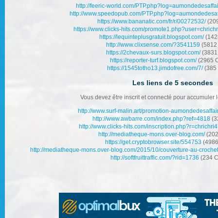
http://feeric-world.com/PTP.php?log=aumondedesaffa
http://www.speedopub.com/PTP.php?log=aumondedesaf
https://www.bananatic.com/fr/r/00272532/
(209
https://www.clicks-hits.com/promote1.php?user=chrich
https://lequinteplusgratuit.blogspot.com/
(1428
http://www.clixsense.com/?3541159
(5812 
https://2chevaux-surs.blogspot.com/
(3831 
https://reporter-turf.blogspot.com/
(2965 C
https://1545totho13.jimdofree.com/7/
(385 
Les liens de 5 secondes
Vous devez être inscrit et connecté pour accumuler l
http://www.surf-malin.art/promotion-aumondedesaffai
http://www.awbarre.com/index.php?ref=4818
(3
http://www.clicks-hits.com/inscription.php?r=chrichri
http://mediatheque-mons.over-blog.com/
(202
https://get.cryptobrowser.site/554753
(4986
http://mediatheque-mons.over-blog.com/2015/10/couverture-au-crochet-
http://softfruittraffic.com/?rid=1736
(234 C