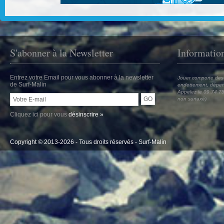
S'abonner à la Newsletter
Informatio
Entrez votre Email pour vous abonner à la newsletter
Jouer comporte des 
de Surf-Malin
endettement, dépen
Appelez le 09 74 75
non surtaxé)
Cliquez ici pour vous
désinscrire »
Copyright © 2013-2026 - Tous droits réservés -
Surf-Malin