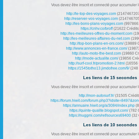
Vous devez être inscrit et connecté pour accumuler l
http://le-top-des-voyages.com
(2147467207 
http://reserver-vos-voyages.com
(2147467059
http://les-bons-plans-voyages.com
(9978661
https://cnhv.co/broff
(21622 Crédits
http://les-meilleures-offres-du-moment.com
(19
http://les-meilleures-affaires-du-net.com
(1990
http://top-bon-plans-en-ors.com/
(19889 C
http://www.annonces-en-france.com/
(19873
http://auto-moto-the-best.com
(19860 Cr
http://mode-actualite.com/
(19856 Créd
http://surf-cool.fr/promotion-2.html
(16556 
https://1545totho13.jimdofree.com/9/
(248 
Les liens de 15 secondes
Vous devez être inscrit et connecté pour accumuler l
http://mon-autosurf.fr/
(31505 Crédit
https://forum.hiwit.com/forum.php3?idsite=8497&zo
https://annuaire.hiwit.org/a/3084/index.php
(8
https://quinte-qualite.blogspot.com/
(782 C
https://nuggmi.com/ref/sources69400
(32 
Les liens de 10 secondes
Vous devez être inscrit et connecté pour accumuler l