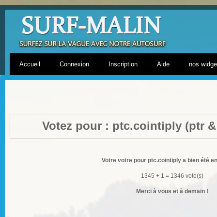
Accueil
Connexion
Inscription
Aide
nos widget
Votez pour : ptc.cointiply (ptr &
Votre votre pour ptc.cointiply a bien été en
1345 + 1 = 1346 vote(s)
Merci à vous et à demain !